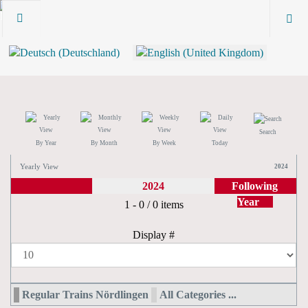
Search
By Year
By Month
By Week
Today
Yearly View
2024
2024
Following
Year
Pagination List Limit
1 - 0 / 0 items
Display #
Regular Trains Nördlingen
All Categories ...