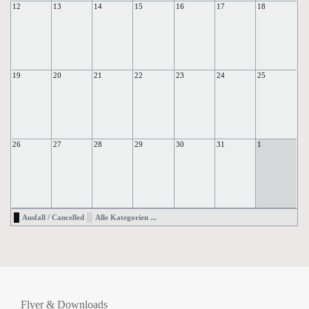
12
13
14
15
16
17
18
19
20
21
22
23
24
25
26
27
28
29
30
31
1
Ausfall / Cancelled
Alle Kategorien ...
Flyer & Downloads