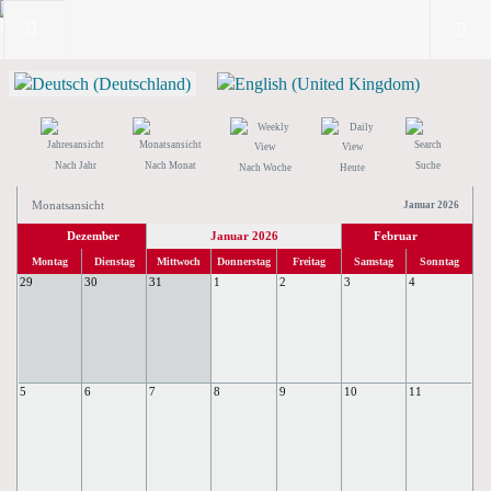
Nach Jahr
Nach Monat
Suche
Nach Woche
Heute
Monatsansicht
Januar 2026
Dezember
Januar 2026
Februar
Montag
Dienstag
Mittwoch
Donnerstag
Freitag
Samstag
Sonntag
29
30
31
1
2
3
4
5
6
7
8
9
10
11