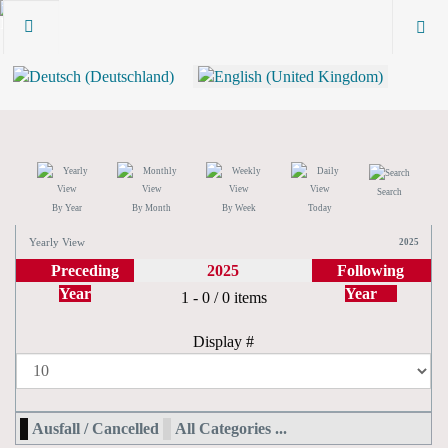
Search
By Year
By Month
By Week
Today
Yearly View
2025
Preceding
2025
Following
Year
Year
Pagination List Limit
1 - 0 / 0 items
Display #
Ausfall / Cancelled
All Categories ...