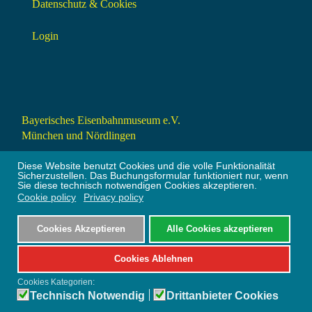
Datenschutz & Cookies
Login
Bayerisches Eisenbahnmuseum e.V.
München und Nördlingen
Am Hohen Weg 6a
Diese Website benutzt Cookies und die volle Funktionalität
86720 Nördlingen
Sicherzustellen. Das Buchungsformular funktioniert nur, wenn
Sie diese technisch notwendigen Cookies akzeptieren.
info@bayerisches-eisenbahnmuseum.de
Cookie policy
Privacy policy
+49 9081 24309 (9 – 18 Uhr)
Cookies Akzeptieren
Alle Cookies akzeptieren
Cookies Ablehnen
Bootstrap
is a front-end framework of Twitter, Inc. Code licensed under
MIT License.
Cookies Kategorien:
Font Awesome
font licensed under
SIL OFL 1.1
.
Technisch Notwendig
Drittanbieter Cookies