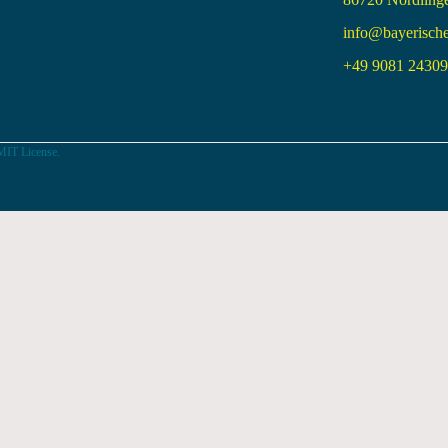
info@bayerisch
+49 9081 24309 
MIT License.