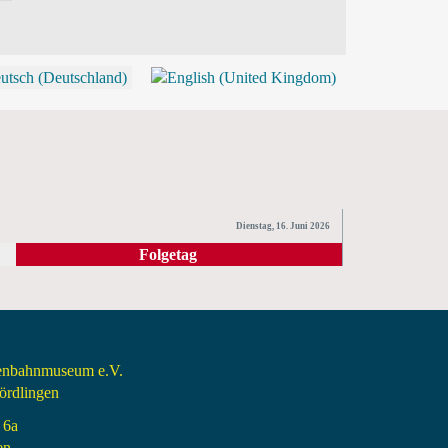
P
Dienstag, 16. Juni 2026
Folgetag
senbahnmuseum e.V.
rdlingen
 6a
en