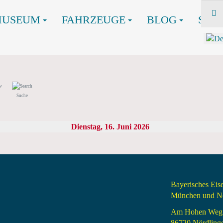
MUSEUM
FAHRZEUGE
BLOG
SHO
Suche
Dienstag, 16. Juni 2026
Bayerisches Ei
München und Nö
Am Hohen Weg
86720 Nördling