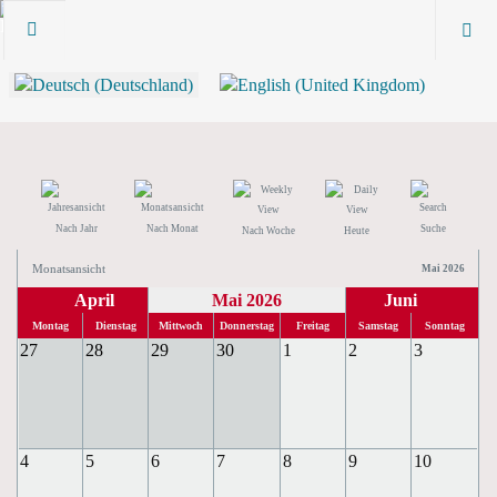
Nach Jahr
Nach Monat
Suche
Nach Woche
Heute
Monatsansicht
Mai 2026
April
Mai 2026
Juni
Montag
Dienstag
Mittwoch
Donnerstag
Freitag
Samstag
Sonntag
27
28
29
30
1
2
3
4
5
6
7
8
9
10