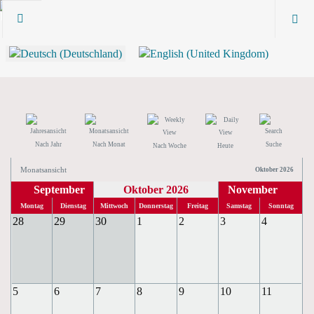
Nach Jahr
Nach Monat
Suche
Nach Woche
Heute
Monatsansicht
Oktober 2026
September
Oktober 2026
November
Montag
Dienstag
Mittwoch
Donnerstag
Freitag
Samstag
Sonntag
28
29
30
1
2
3
4
5
6
7
8
9
10
11