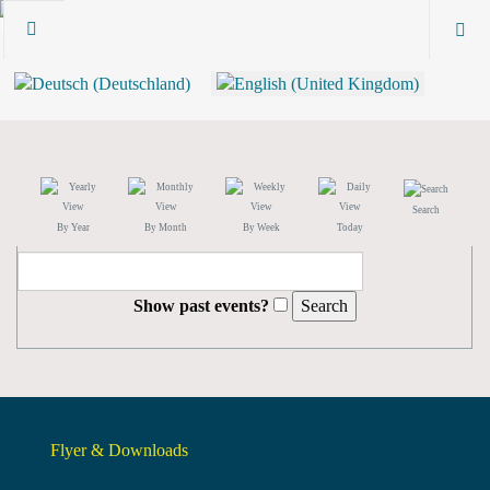
Search
By Year
By Month
By Week
Today
Show past events?
Flyer & Downloads