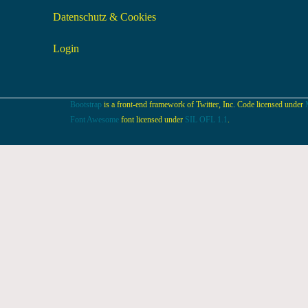
Datenschutz & Cookies
Login
Bootstrap
is a front-end framework of Twitter, Inc. Code licensed under
Font Awesome
font licensed under
SIL OFL 1.1
.