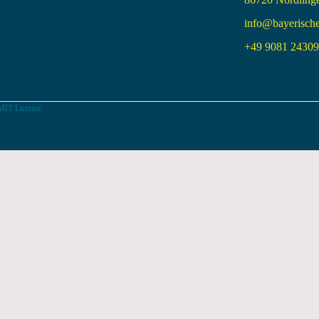
info@bayerisch
+49 9081 24309 
MIT License.