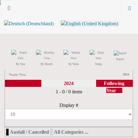
Search
By Year
By Month
By Week
Today
Yearly View
2024
2024
Following
Year
Pagination List Limit
1 - 0 / 0 items
Display #
Ausfall / Cancelled
All Categories ...