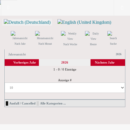
Nach Jahr
Nach Monat
Suche
Nach Woche
Heute
Jahresansicht
2026
Vorheriges Jahr
2026
Nächstes Jahr
Limite der Paginierungsliste
1 - 0 / 0 Einträge
Anzeige #
Ausfall / Cancelled
Alle Kategorien ...