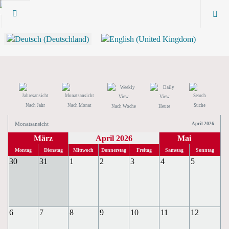
Nach Jahr
Nach Monat
Suche
Nach Woche
Heute
Monatsansicht
April 2026
März
April 2026
Mai
Montag
Dienstag
Mittwoch
Donnerstag
Freitag
Samstag
Sonntag
30
31
1
2
3
4
5
6
7
8
9
10
11
12