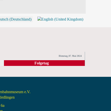
P
Dienstag, 07. Mai 2024
Folgetag
senbahnmuseum e.V.
rdlingen
 6a
en