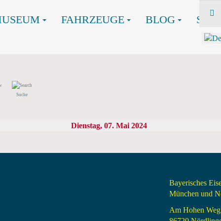
MUSEUM
FAHRZEUGE
BLOG
SHO
Suche
Dienstag, 07. Mai 2024
Bayerisches Ei
München und Nö
Am Hohen Weg
86720 Nördling