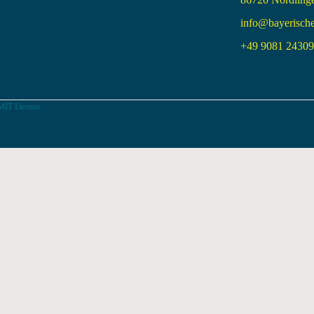
info@bayerisch
+49 9081 24309 
MIT License.