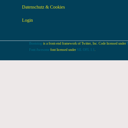
Datenschutz & Cookies
Login
Bootstrap
is a front-end framework of Twitter, Inc. Code licensed under
Font Awesome
font licensed under
SIL OFL 1.1
.