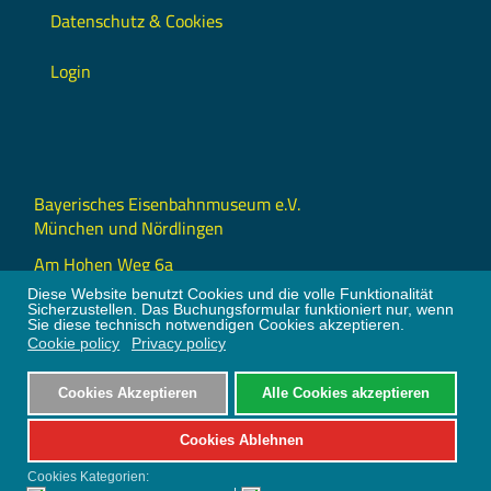
Datenschutz & Cookies
Login
Bayerisches Eisenbahnmuseum e.V.
München und Nördlingen
Am Hohen Weg 6a
86720 Nördlingen
Diese Website benutzt Cookies und die volle Funktionalität
Sicherzustellen. Das Buchungsformular funktioniert nur, wenn
info@bayerisches-eisenbahnmuseum.de
Sie diese technisch notwendigen Cookies akzeptieren.
Cookie policy
Privacy policy
+49 9081 24309 (9 – 18 Uhr)
Cookies Akzeptieren
Alle Cookies akzeptieren
Cookies Ablehnen
Bootstrap
is a front-end framework of Twitter, Inc. Code licensed under
MIT
License.
Cookies Kategorien: