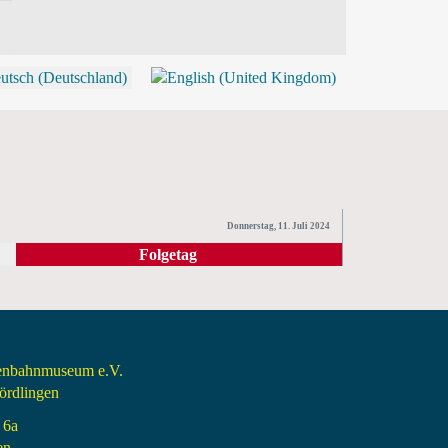
P
Donnerstag, 11. Juli 2024
Folgetag
senbahnmuseum e.V.
rdlingen
 6a
en