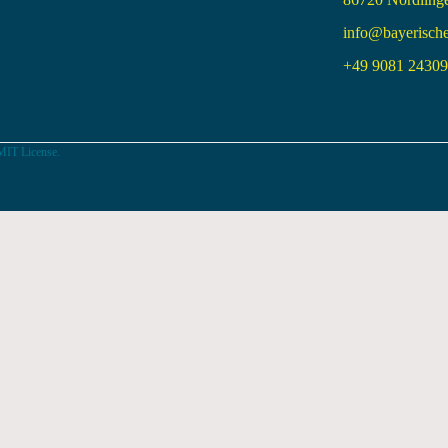
info@bayerisch
+49 9081 24309 
MIT License.