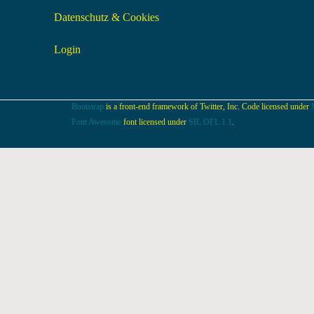
Datenschutz & Cookies
Login
Bootstrap
is a front-end framework of Twitter, Inc. Code licensed under
Font Awesome
font licensed under
SIL OFL 1.1
.