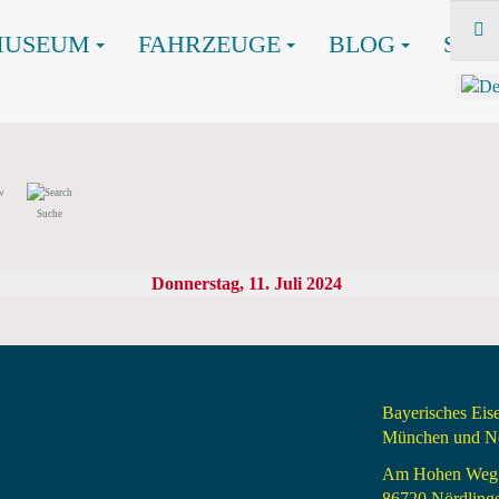
MUSEUM
FAHRZEUGE
BLOG
SHO
Suche
Donnerstag, 11. Juli 2024
Bayerisches Ei
München und Nö
Am Hohen Weg
86720 Nördling