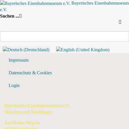
Bayerisches Eisenbahnmuseum
e.V.
Nach Jahr
Nach Monat
Suche
Suchen ...
Nach Woche
Heute
Tagesansicht
Mittwoch, 10. Dezember 2025
Vorheriger Tag
Mittwoch, 10. Dezember 2025
Folgetag
Flyer & Downloads
Impressum
Datenschutz & Cookies
Login
Bayerisches Eisenbahnmuseum e.V.
München und Nördlingen
Am Hohen Weg 6a