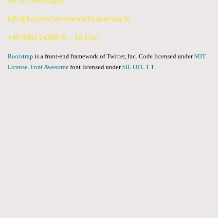
86720 Nördlingen
info@bayerisches-eisenbahnmuseum.de
+49 9081 24309 (9 – 18 Uhr)
Bootstrap
is a front-end framework of Twitter, Inc. Code licensed under
MIT
License.
Font Awesome
font licensed under
SIL OFL 1.1
.