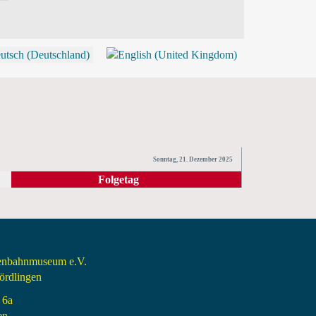
P
Sonntag, 21. Dezember 2025
Folgetag
senbahnmuseum e.V.
rdlingen
 6a
en