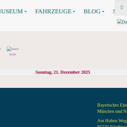
MUSEUM
FAHRZEUGE
BLOG
SHO
Suche
Sonntag, 21. Dezember 2025
Bayerisches Ei
München und Nö
Am Hohen Weg
86720 Nördling