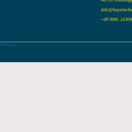
info@bayerisch
+49 9081 24309 
MIT License.