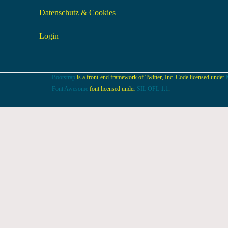
Datenschutz & Cookies
Login
Bootstrap
is a front-end framework of Twitter, Inc. Code licensed under
Font Awesome
font licensed under
SIL OFL 1.1
.