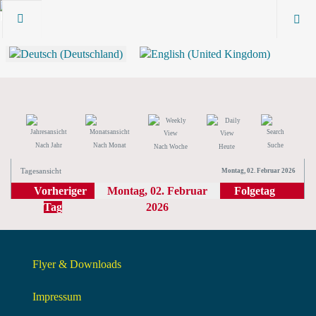
Nach Jahr
Nach Monat
Suche
Nach Woche
Heute
Tagesansicht
Montag, 02. Februar 2026
Vorheriger
Montag, 02. Februar
Folgetag
Tag
2026
Flyer & Downloads
Impressum