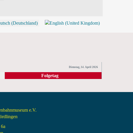
P
Dienstag, 14. April 2026
Folgetag
senbahnmuseum e.V.
rdlingen
 6a
en