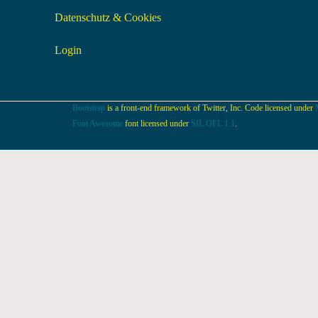
Datenschutz & Cookies
Login
Bootstrap
is a front-end framework of Twitter, Inc. Code licensed under
Font Awesome
font licensed under
SIL OFL 1.1
.