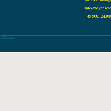
info@bayerisch
+49 9081 24309 
MIT License.