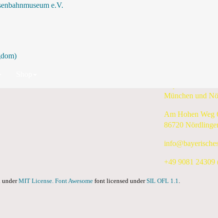
isenbahnmuseum e.V.
Nach Jahr
Nach Monat
Nach Woche
Heute
Suche
Freitag, 23. Oktober 2026
Shop
Bayerisches Eis
München und Nö
Am Hohen Weg 
86720 Nördlinge
info@bayerische
+49 9081 24309 (
ed under
MIT License.
Font Awesome
font licensed under
SIL OFL 1.1
.