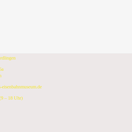
Freitag, 23. Oktober 2026
Folgetag
enbahnmuseum e.V.
rdlingen
6a
n
s-eisenbahnmuseum.de
9 – 18 Uhr)