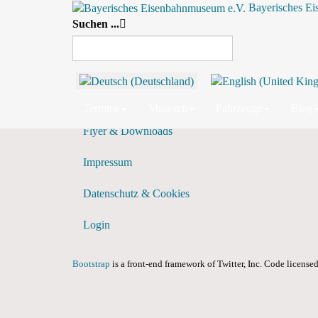
Bayerisches E
Suchen ...
Tagesansicht
Vorheriger Tag
Termine
Museum
Fahrzeuge
Blog
Flyer & Downloads
Impressum
Datenschutz & Cookies
Login
Bootstrap
is a front-end framework of Twitter, Inc. Code licens