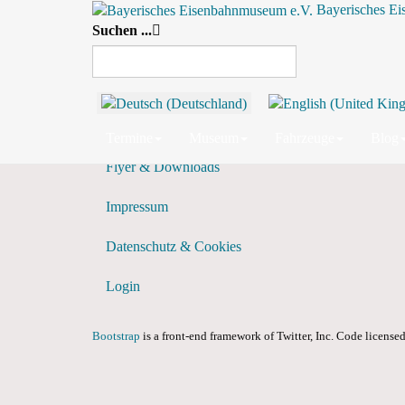
Bayerisches E
Suchen ...
Tagesansicht
Vorheriger Tag
Termine
Museum
Fahrzeuge
Blog
Flyer & Downloads
Impressum
Datenschutz & Cookies
Login
Bootstrap
is a front-end framework of Twitter, Inc. Code licens