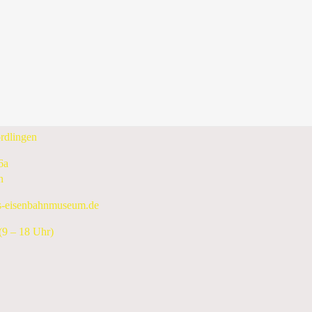
Samstag, 14. November 2026
Folgetag
enbahnmuseum e.V.
rdlingen
6a
n
s-eisenbahnmuseum.de
9 – 18 Uhr)