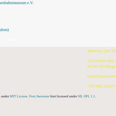
isenbahnmuseum e.V.
Nach Jahr
Nach Monat
Nach Woche
Heute
Suche
Samstag, 14. November 2026
Shop
Bayerisches Eis
München und Nö
Am Hohen Weg 
86720 Nördlinge
info@bayerische
+49 9081 24309 (
ed under
MIT License.
Font Awesome
font licensed under
SIL OFL 1.1
.