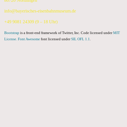
86720 Nördlingen
info@bayerisches-eisenbahnmuseum.de
+49 9081 24309 (9 – 18 Uhr)
Bootstrap
is a front-end framework of Twitter, Inc. Code licensed under
MIT
License.
Font Awesome
font licensed under
SIL OFL 1.1
.