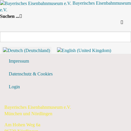
Bayerisches Eisenbahnmuseum
e.V.
Nach Jahr
Nach Monat
Suche
Suchen ...
Nach Woche
Heute
Tagesansicht
Samstag, 13. Juni 2026
Vorheriger Tag
Samstag, 13. Juni 2026
Folgetag
Flyer & Downloads
Impressum
Datenschutz & Cookies
Login
Bayerisches Eisenbahnmuseum e.V.
München und Nördlingen
Am Hohen Weg 6a