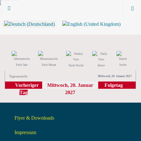
Nach Jahr
Nach Monat
Suche
Nach Woche
Heute
Tagesansicht
Mittwoch, 20. Januar 2027
Vorheriger
Mittwoch, 20. Januar
Folgetag
Tag
2027
Flyer & Downloads
Impressum