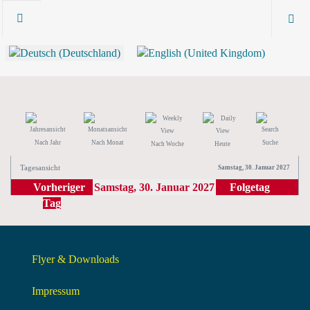
Nach Jahr
Nach Monat
Suche
Nach Woche
Heute
Tagesansicht
Samstag, 30. Januar 2027
Vorheriger
Samstag, 30. Januar 2027
Folgetag
Tag
Flyer & Downloads
Impressum