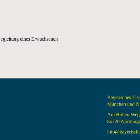
n Begleitung eines Erwachsenen
Bayerisches Ei
München und Nö
Am Hohen Weg
86720 Nördling
info@bayerisch