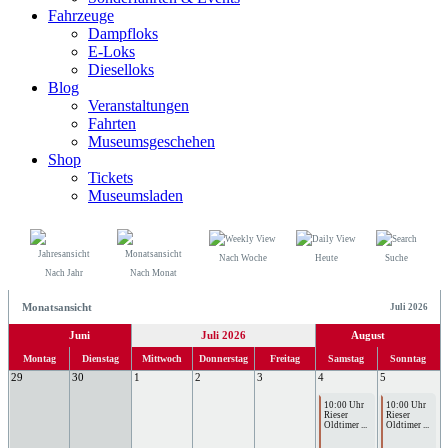
Fahrzeuge
Dampfloks
E-Loks
Dieselloks
Blog
Veranstaltungen
Fahrten
Museumsgeschehen
Shop
Tickets
Museumsladen
Nach Woche
Heute
Suche
Nach Jahr
Nach Monat
Monatsansicht
Juli 2026
Juni
Juli 2026
August
Montag
Dienstag
Mittwoch
Donnerstag
Freitag
Samstag
Sonntag
29
30
1
2
3
4
5
10:00 Uhr
10:00 Uhr
Rieser
Rieser
Oldtimer ...
Oldtimer ...