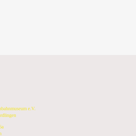
enbahnmuseum e.V.
rdlingen
6a
n