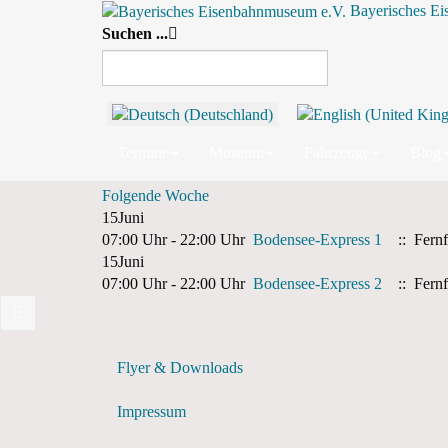
Bayerisches E
Suchen ...
Nach Jahr
Nach Monat
Nach Woche
Heute
Wochenansicht
10. Juni 2024 - 16. Juni 2024
Vorherige Woche
Termine
Museum
Fahrzeuge
Blog
10. Juni 2024 - 16. Juni 2024
Folgende Woche
15
Juni
07:00 Uhr - 22:00 Uhr
Bodensee-Express 1
:: Fernf
15
Juni
07:00 Uhr - 22:00 Uhr
Bodensee-Express 2
:: Fernf
Flyer & Downloads
Impressum