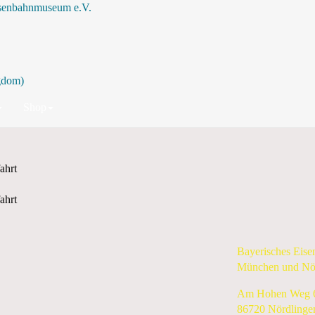
isenbahnmuseum e.V.
Suche
Shop
ahrt
ahrt
Bayerisches Eis
München und Nö
Am Hohen Weg 
86720 Nördlinge