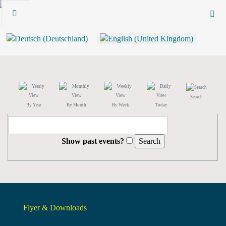
Search
By Year
By Month
By Week
Today
Show past events?
Flyer & Downloads