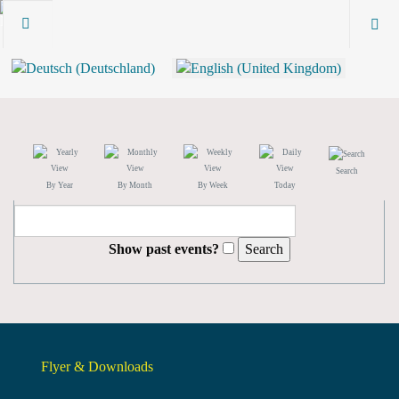
Search
By Year
By Month
By Week
Today
Show past events?
Flyer & Downloads