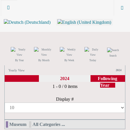
Search
By Year
By Month
By Week
Today
Yearly View
2024
2024
Following
Year
Pagination List Limit
1 - 0 / 0 items
Display #
Museum
All Categories ...